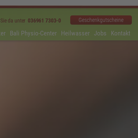
Geschenkgutscheine
r Sie da unter
036961 7303-0
ter
Bali Physio-Center
Heilwasser
Jobs
Kontakt