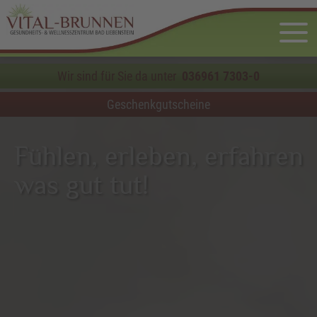
Wir sind für Sie da unter
036961 7303-0
Geschenkgutscheine
Fühlen, erleben, erfahren
was gut tut!